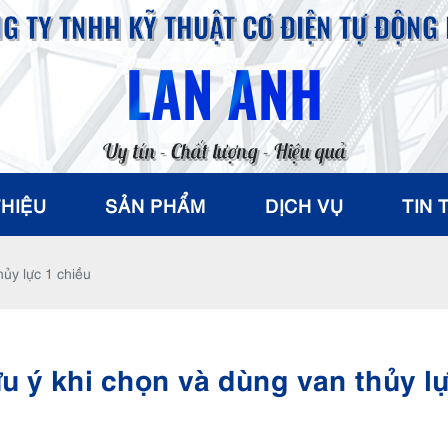
G TY TNHH KỸ THUẬT CƠ ĐIỆN TỰ ĐỘNG
LAN ANH
Uy tín - Chất lượng - Hiệu quả
THIỆU
SẢN PHẨM
DỊCH VỤ
TIN 
ủy lực 1 chiều
u ý khi chọn và dùng van thủy lự