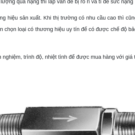
 lượng quá nặng thì lắp van dễ bị rò rỉ và tì đè sức nặn
ng hiệu sản xuất. Khi thị trường có nhu cầu cao thì cũ
ên chọn loại có thương hiệu uy tín để có được chế độ b
nghiệm, trình độ, nhiệt tình để được mua hàng với giá tố