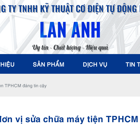
G TY TNHH KỸ THUẬT CƠ ĐIỆN TỰ ĐỘNG
LAN ANH
Uy tín - Chất lượng - Hiệu quả
THIỆU
SẢN PHẨM
DỊCH VỤ
TIN 
iện TPHCM đáng tin cậy
đơn vị sửa chữa máy tiện TPHCM 