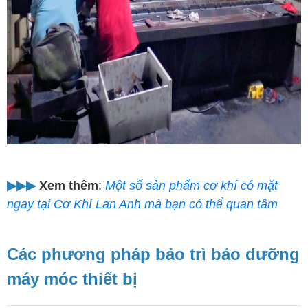
▶︎▶︎▶︎
Xem thêm
:
Một số sản phẩm cơ khí có mặt
ngay tại Cơ Khí Lan Anh mà bạn có thể quan tâm
Các phương pháp bảo trì bảo dưỡng
máy móc thiết bị