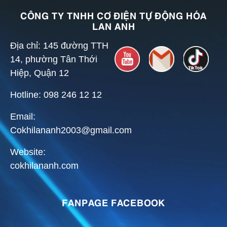
CÔNG TY TNHH CƠ ĐIỆN TỰ ĐỘNG HÓA
LAN ANH
Địa chỉ: 145 đường TTH
14, phường Tân Thới
Hiệp, Quận 12
Hotline: 098 246 12 12
Email:
Cokhilananh2003@gmail.com
Website:
cokhilananh.com
FANPAGE FACEBOOK