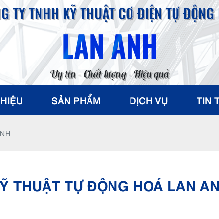
G TY TNHH KỸ THUẬT CƠ ĐIỆN TỰ ĐỘNG
LAN ANH
Uy tín - Chất lượng - Hiệu quả
THIỆU
SẢN PHẨM
DỊCH VỤ
TIN 
ANH
Ỹ THUẬT TỰ ĐỘNG HOÁ LAN A