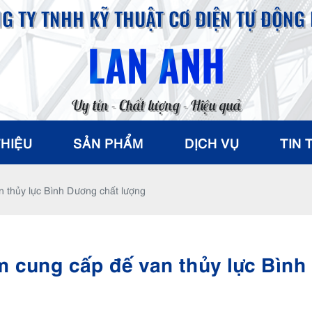
G TY TNHH KỸ THUẬT CƠ ĐIỆN TỰ ĐỘNG
LAN ANH
Uy tín - Chất lượng - Hiệu quả
THIỆU
SẢN PHẨM
DỊCH VỤ
TIN 
n thủy lực Bình Dương chất lượng
ểm cung cấp đế van thủy lực Bình