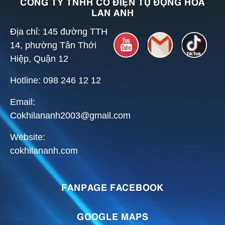
CÔNG TY TNHH CƠ ĐIỆN TỰ ĐỘNG HÓA
LAN ANH
Địa chỉ: 145 đường TTH
14, phường Tân Thới
Hiệp, Quận 12
Hotline: 098 246 12 12
Email:
Cokhilananh2003@gmail.com
Website:
cokhilananh.com
FANPAGE FACEBOOK
GOOGLE MAPS