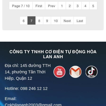
Page 7 / 10
First
Prev
1
2
3
4
5
6
7
8
9
10
Next
Last
CÔNG TY TNHH CƠ ĐIỆN TỰ ĐỘNG HÓA
LAN ANH
Địa chỉ: 145 đường TTH
14, phường Tân Thới
Hiệp, Quận 12
Hotline: 098 246 12 12
Email:
Cokhilananh2003@gmail.com